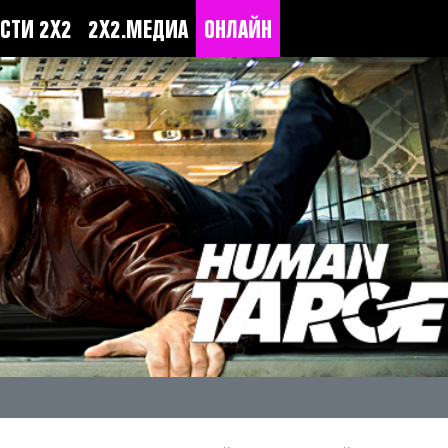
СТИ 2Х2
2Х2.МЕДИА
ОНЛАЙН