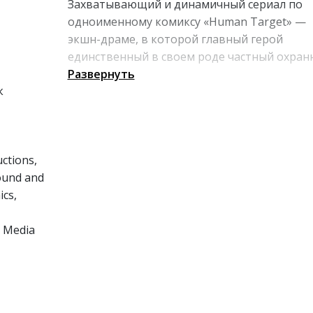
Захватывающий и динамичный сериал по
одноименному комиксу «Human Target» —
экшн-драме, в которой главный герой
единственный в своем роде частный охран
Когда угрозу убийства невозможно
Развернуть
к
ликвидировать стандартными методами,
Кристофер Чэнс полностью вливается в жи
клиента и встает на линию огня между
клиентом и убийцей.
ctions,
ound and
ics,
l Media