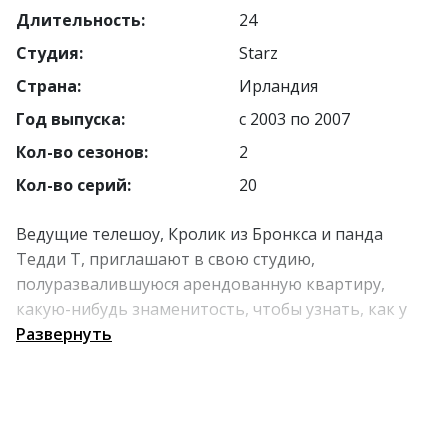
Длительность:
24
Студия:
Starz
Страна:
Ирландия
Год выпуска:
с 2003 по 2007
Кол-во сезонов:
2
Кол-во серий:
20
Ведущие телешоу, Кролик из Бронкса и панда
Тедди Т, приглашают в свою студию,
полуразвалившуюся арендованную квартиру,
какую-нибудь знаменитость, чтобы узнать, как у
человека дела, обсудить его творческие планы и
Развернуть
пожаловаться на свои проблемы.