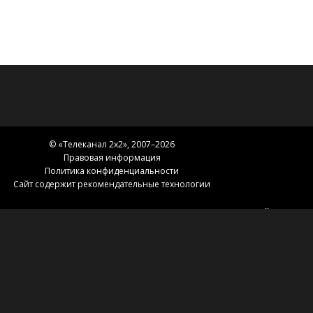
© «
Телеканал 2x2
», 2007–2026
Правовая информация
Политика конфиденциальности
Сайт содержит рекомендательные технологии
Главная
Телепрограмма
Сериалы
Карта сайта
Новости 2х2
2х2.медиа
Эфир
О нас
Контакты
Зоны вещания