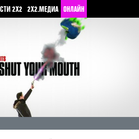
СТИ 2Х2
2Х2.МЕДИА
ОНЛАЙН