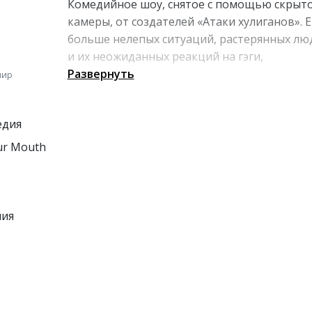
Комедийное шоу, снятое с помощью скрыт
камеры, от создателей «Атаки хулиганов». 
больше нелепых ситуаций, растерянных лю
и их неожиданных реакций на гэги,
разыгрываемые актерами. С хорошим
Развернуть
мир
бюджетом шутки и сюжеты стали намного
интереснее и еще смешнее.
едия
ur Mouth
ния