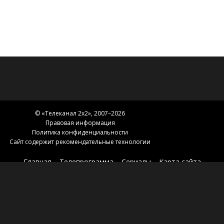
© «
Телеканал 2x2
», 2007–2026
Правовая информация
Политика конфиденциальности
Сайт содержит рекомендательные технологии
Главная
Телепрограмма
Сериалы
Карта сайта
Новости 2х2
2х2.медиа
Эфир
О нас
Контакты
Зоны вещания