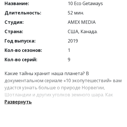
Название:
10 Eco Getaways
Длительность:
52 мин.
Студия:
AMEX MEDIA
Страна:
США, Канада.
Год выпуска:
2019
Кол-во сезонов:
1
Кол-во серий:
9
Какие тайны хранит наша планета? В
документальном сериале «10 экопутешествий» вам
удастся узнать больше о природе Норвегии,
Шотландии и других уголков земного шара. Как
живут местные народы? Какие экологические
Развернуть
проблемы затрагивают отдельные регионы?
Ответы ищите в сериале!