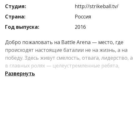
Студия:
http://strikeball.tv/
Страна:
Россия
Год выпуска:
2016
Добро пожаловать на Battle Arena — место, где
происходят настоящие баталии не на жизнь, а на
победу. Здесь живут смелость, отвага, лидерство, а
в главных ролях — целеустремленные ребята,
которые состоят в тесных отношениях со
Развернуть
страйкболом. Смотрите за тем, как они становятся
героями и мотивируйтесь: победителем здесь
может стать каждый.