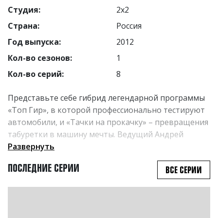
Студия:
2х2
Страна:
Россия
Год выпуска:
2012
Кол-во сезонов:
1
Кол-во серий:
8
Представьте себе гибрид легендарной программы
«Топ Гир», в которой профессионально тестируют
автомобили, и «Тачки на прокачку» – превращения
табуретки в машину мечты. Ведущий Андрей
Рыбакин подвергает подержанные автомобили
Развернуть
различным испытаниям. Например, превращает
ПОСЛЕДНИЕ СЕРИИ
ВСЕ СЕРИИ
старенькую Volvo в настоящую сауну, а AUDI - в
камеру для эвтаназии. В результате экспериментов
Рыбакина все тачки уничтожаются самым
изуверским образом.