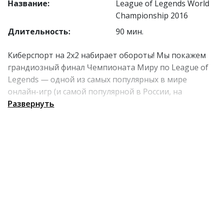
Название:
League of Legends World
Championship 2016
Длительность:
90 мин.
Киберспорт на 2х2 набирает обороты! Мы покажем
грандиозный финал Чемпионата Миру по League of
Legends — одной из самых популярных в мире
онлайн-игр (и самой популярной в России, на
секундочку). Две лучшие команды турнира будут
Развернуть
сражаться за главный приз — 1 миллион долларов,
свое имя на Кубке Призывателей и право
называться сильнейшими игроками мира. Зрелище,
от которого не могут оторваться даже те, для кого
LoL — это аналог «ха, смешно».