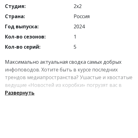
Студия:
2х2
Страна:
Россия
Год выпуска:
2024
Кол-во сезонов:
1
Кол-во серий:
5
Максимально актуальная сводка самых добрых
инфоповодов. Хотите быть в курсе последних
трендов медиапространства? Ушастые и хвостатые
ведущие «Новостей из коробки» погрузят вас в
суть дела!
Развернуть