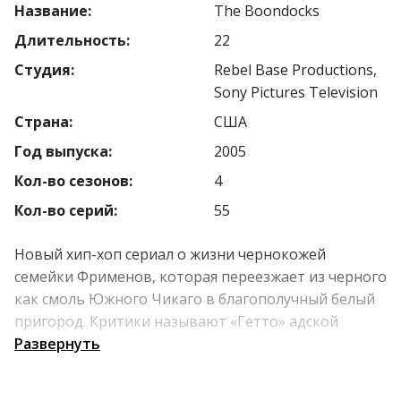
Название:
The Boondocks
Длительность:
22
Студия:
Rebel Base Productions,
Sony Pictures Television
Страна:
США
Год выпуска:
2005
Кол-во сезонов:
4
Кол-во серий:
55
Новый хип-хоп сериал о жизни чернокожей
семейки Фрименов, которая переезжает из черного
как смоль Южного Чикаго в благополучный белый
пригород. Критики называют «Гетто» адской
смесью «Симпсонов» и «Южного парка», а также
Развернуть
острой социальной сатирой на американскую
культуру и расовые предрассудки.