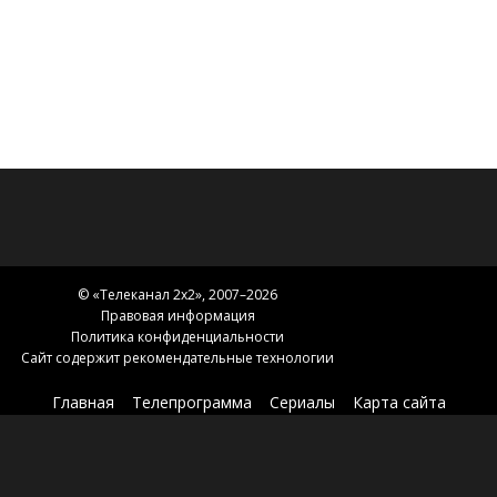
шикарные выражения, из которых можно
составить неплохой цитатник. Этот анимационный
сериал сделал все, чтобы вы полюбили его — и вы
полюбите, если дадите ему шанс.
© «
Телеканал 2x2
», 2007–2026
Правовая информация
Политика конфиденциальности
Сайт содержит рекомендательные технологии
Главная
Телепрограмма
Сериалы
Карта сайта
Новости 2х2
2х2.медиа
Эфир
О нас
Контакты
Зоны вещания