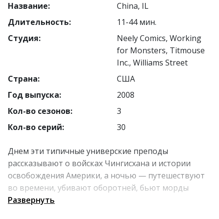
Название:
China, IL
Длительность:
11-44 мин.
Студия:
Neely Comics, Working
for Monsters, Titmouse
Inc., Williams Street
Страна:
США
Год выпуска:
2008
Кол-во сезонов:
3
Кол-во серий:
30
Днем эти типичные универские преподы
рассказывают о войсках Чингисхана и истории
освобождения Америки, а ночью — путешествуют
во времени, убивают оборотней, бьют морды
бывшим президентам и творят дестрой. Острая
Развернуть
сатира, оригинальный юмор, приятная рисовка,