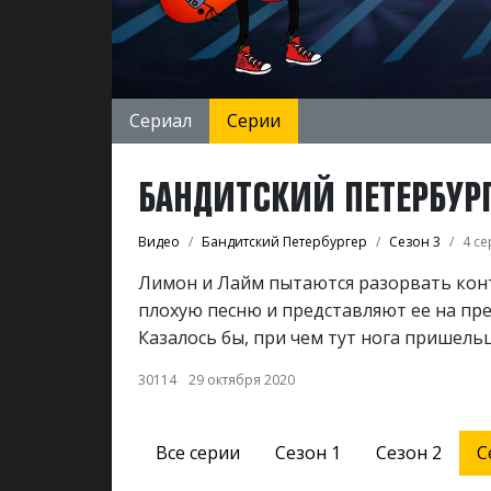
Сериал
Серии
БАНДИТСКИЙ ПЕТЕРБУРГЕ
Видео
Бандитский Петербургер
Сезон 3
4 с
Лимон и Лайм пытаются разорвать конт
плохую песню и представляют ее на пре
Казалось бы, при чем тут нога пришель
30114
29 октября 2020
Все серии
Сезон 1
Сезон 2
С