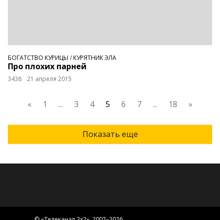
БОГАТСТВО КУРИЦЫ
/
КУРЯТНИК ЭЛА
Про плохих парней
3438
21 апреля 2015
«
1
...
3
4
5
6
7
...
18
»
Показать еще
© «
Телеканал 2x2
», 2007–2026