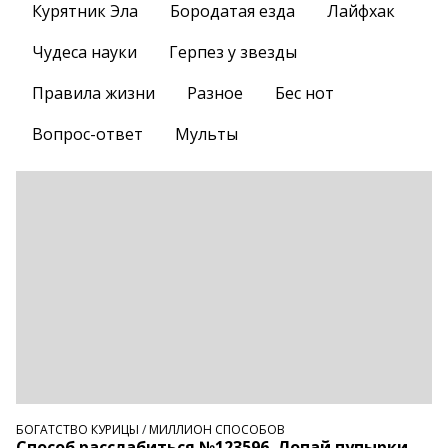
Курятник Эла
Бородатая езда
Лайфхак
Чудеса науки
Герпез у звезды
Правила жизни
Разное
Бес нот
Вопрос-ответ
Мульты
БОГАТСТВО КУРИЦЫ
/
МИЛЛИОН СПОСОБОВ
Способ расслабиться №123596. Лопай пупырки