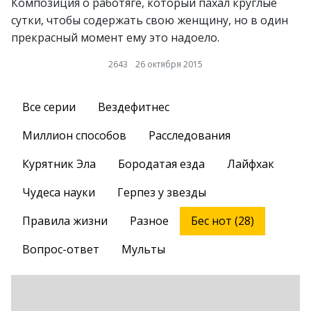
Композиция о работяге, который пахал круглые
сутки, чтобы содержать свою женщину, но в один
прекрасный момент ему это надоело.
2643
26 октября 2015
Все серии
Вездефитнес
Миллион способов
Расследования
Курятник Эла
Бородатая езда
Лайфхак
Чудеса науки
Герпез у звезды
Правила жизни
Разное
Бес нот (28)
Вопрос-ответ
Мульты