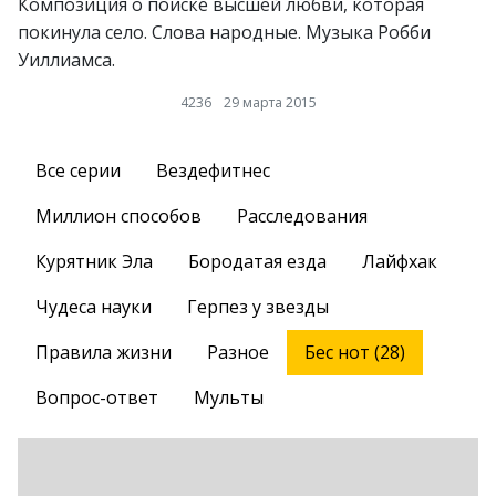
Композиция о поиске высшей любви, которая
покинула село. Слова народные. Музыка Робби
Уиллиамса.
4236
29 марта 2015
Все серии
Вездефитнес
Миллион способов
Расследования
Курятник Эла
Бородатая езда
Лайфхак
Чудеса науки
Герпез у звезды
Правила жизни
Разное
Бес нот (28)
Вопрос-ответ
Мульты