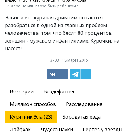
Видео
Богатство Курицы
Курятник Эла
Хорошо или плохо быть ребенком?
Элвис и его куриная дримтим пытаются
разобраться в одной из главных проблем
человечества, том, что бесит 80 процентов
женщин - мужском инфантилизме. Курочки, на
насест!
3703
18 марта 2015
Все серии
Вездефитнес
Миллион способов
Расследования
Курятник Эла (23)
Бородатая езда
Лайфхак
Чудеса науки
Герпез у звезды