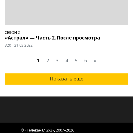
СЕЗОН 2
«Астрал» — Часть 2. После просмотра
320
21.03.2022
1
2
3
4
5
6
»
Показать еще
© «
Телеканал 2x2
», 2007–2026