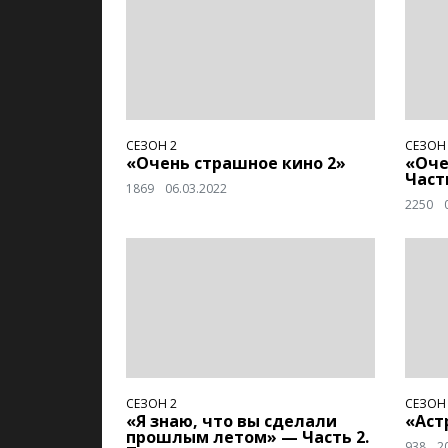
СЕЗОН 2
СЕЗОН
«Очень страшное кино 2»
«Оче
Част
1869
06.03.2022
2250
СЕЗОН 2
СЕЗОН
«Я знаю, что вы сделали
«Аст
прошлым летом» — Часть 2.
938
2