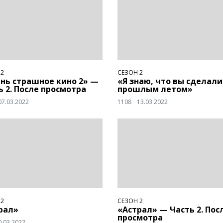
 2
СЕЗОН 2
нь страшное кино 2» —
«Я знаю, что вы сделали
ь 2. После просмотра
прошлым летом»
07.03.2022
1108
13.03.2022
 2
СЕЗОН 2
рал»
«Астрал» — Часть 2. Пос
просмотра
0.03.2022