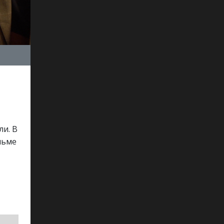
ли. В
льме