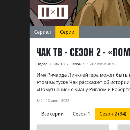
Сериал
Серии
ЧАК ТВ - СЕЗОН 2 - «П
Видео
Чак ТВ
Сезон 2
«Помутнение»
Имя Ричарда Линклейтера может быть ни
этом выпуске Чак расскажет об истори
«Помутнение» с Киану Ривзом и Робер
842
12 июня 2022
Все серии
Сезон 1
Сезон 2 (34)