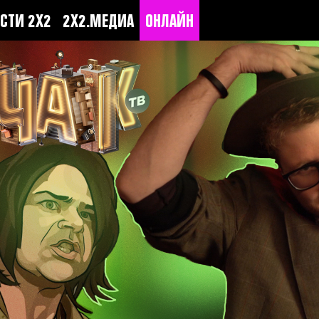
СТИ 2Х2
2Х2.МЕДИА
ОНЛАЙН