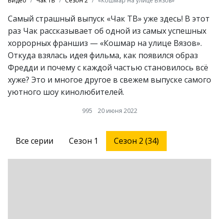
Видео
Чак ТВ
Сезон 2
«Кошмар на улице Вязов»
Самый страшный выпуск «Чак ТВ» уже здесь! В этот
раз Чак рассказывает об одной из самых успешных
хоррорных франшиз — «Кошмар на улице Вязов».
Откуда взялась идея фильма, как появился образ
Фредди и почему с каждой частью становилось всё
хуже? Это и многое другое в свежем выпуске самого
уютного шоу кинолюбителей.
995
20 июня 2022
Все серии
Сезон 1
Сезон 2 (34)