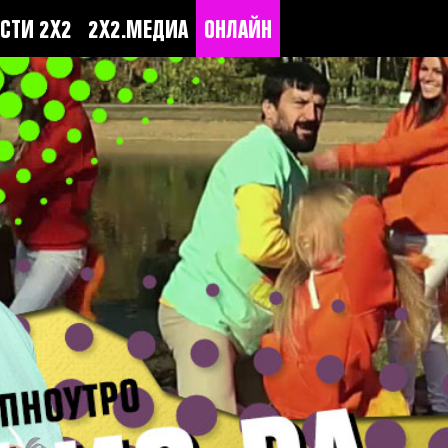
СТИ 2Х2
2Х2.МЕДИА
ОНЛАЙН