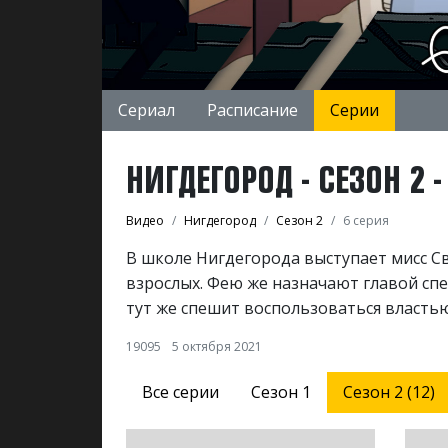
Сериал
Расписание
Серии
НИГДЕГОРОД - СЕЗОН 2 -
Видео
Нигдегород
Сезон 2
6 серия
В школе Нигдегорода выступает мисс 
взрослых. Фею же назначают главой сп
тут же спешит воспользоваться властью
19095
5 октября 2021
Все серии
Сезон 1
Сезон 2 (12)