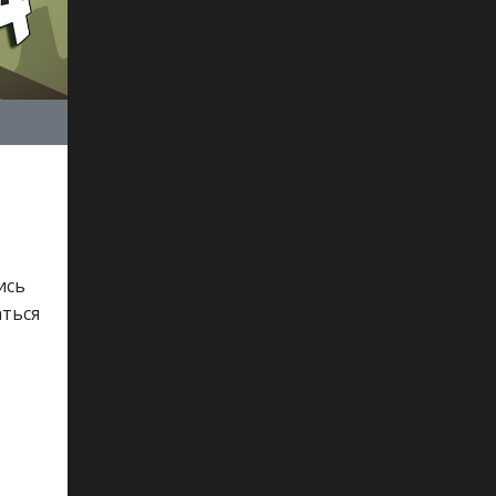
ись
аться