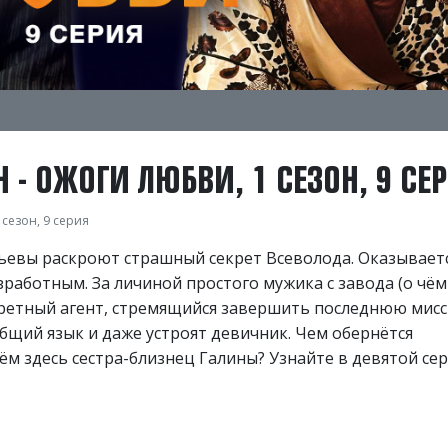
 - ОЖОГИ ЛЮБВИ, 1 СЕЗОН, 9 СЕ
сезон, 9 серия
ьевы раскроют страшный секрет Всеволода. Оказываетс
зработным. За личиной простого мужика с завода (о чём
екретный агент, стремящийся завершить последнюю мисс
общий язык и даже устроят девичник. Чем обернётся
ём здесь сестра-близнец Галины? Узнайте в девятой сер