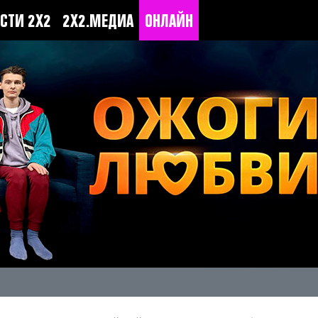
СТИ 2Х2
2Х2.МЕДИА
ОНЛАЙН