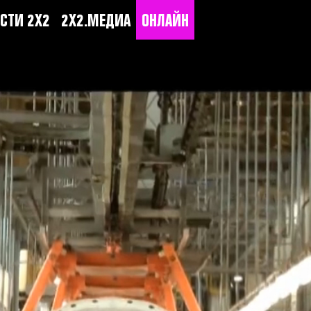
СТИ 2Х2
2Х2.МЕДИА
ОНЛАЙН