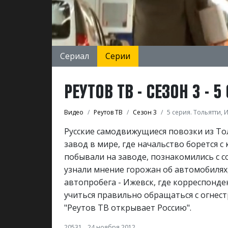
Сериал
Серии
РЕУТОВ ТВ - СЕЗОН 3 - 
Видео
Реутов ТВ
Сезон 3
5 серия. Тольятти, 
Русские самодвижущиеся повозки из То
завод в мире, где начальство борется 
побывали на заводе, познакомились с 
узнали мнение горожан об автомобилях
автопробега - Ижевск, где корреспон
учиться правильно обращаться с огнест
"Реутов ТВ открывает Россию".
20531
24 ноября 2012