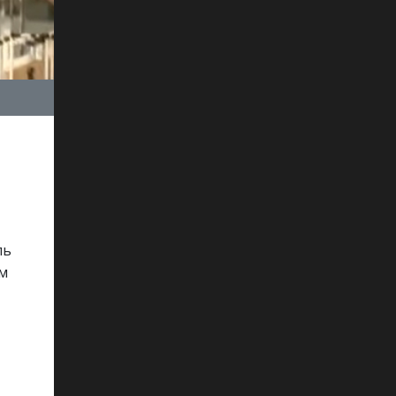
ль
ем