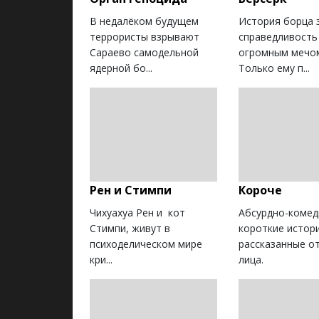
В недалёком будущем
История борца 
террористы взрывают
справедливость
Сараево самодельной
огромным мечом
ядерной бо...
Только ему п...
Рен и Стимпи
Короче
Чихуахуа Рен и кот
Абсурдно-коме
Стимпи, живут в
короткие истор
психоделическом мире
рассказанные о
кри...
лица.