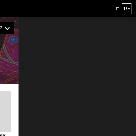
18+
Р
ях