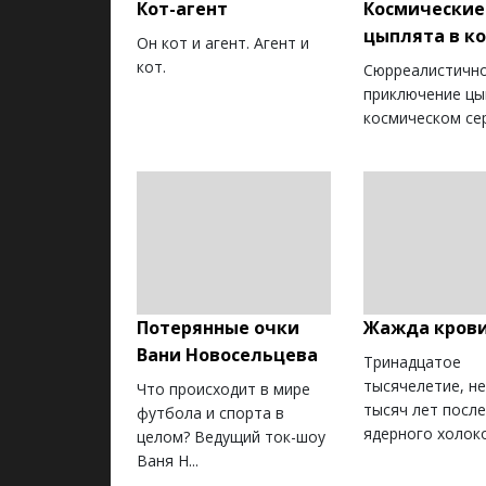
Кот-агент
Космические
цыплята в к
Он кот и агент. Агент и
кот.
Сюрреалистичн
приключение цы
космическом се
Потерянные очки
Жажда кров
Вани Новосельцева
Тринадцатое
тысячелетие, н
Что происходит в мире
тысяч лет посл
футбола и спорта в
ядерного холокос
целом? Ведущий ток-шоу
Ваня Н...