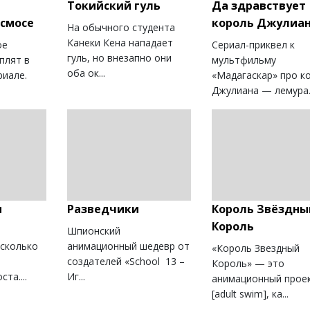
Токийский гуль
Да здравствует
осмосе
король Джулиа
На обычного студента
Канеки Кена нападает
ое
Сериал-приквел к
гуль, но внезапно они
плят в
мультфильму
оба ок...
риале.
«Мадагаскар» про к
Джулиана — лемура..
и
Разведчики
Король Звёздны
Король
Шпионский
есколько
анимационный шедевр от
«Король Звездный
е
создателей «School 13 –
Король» — это
та....
Иг...
анимационный прое
[adult swim], ка...