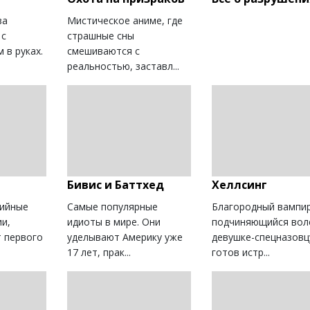
за
Мистическое аниме, где
 с
страшные сны
 в руках.
смешиваются с
реальностью, заставл...
Бивис и Баттхед
Хеллсинг
дийные
Самые популярные
Благородный вампир
ии,
идиоты в мире. Они
подчиняющийся вол
т первого
уделывают Америку уже
девушке-спецназовц
17 лет, прак...
готов истр...