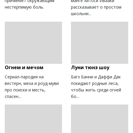
причиняет окружающим
манге Хитоси Ивааки
нестерпимую боль.
рассказывает о простом
школьни...
Огнем и мечом
Луни тюнз шоу
Сериал-пародия на
Багз Банни и Даффи Дак
вестерн, меха и роуд-муви
покидают родные леса,
про поиски и месть,
чтобы жить среди огней
спасен...
бо...