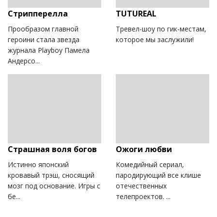
Стрипперелла
TUTUREAL
Прообразом главной
Тревел-шоу по гик-местам,
героини стала звезда
которое мы заслужили!
журнала Playboy Памела
Андерсо...
Страшная воля богов
Ожоги любви
Истинно японский
Комедийный сериал,
кровавый трэш, сносящий
пародирующий все клише
мозг под основание. Игры с
отечественных
бе...
телепроектов. ...