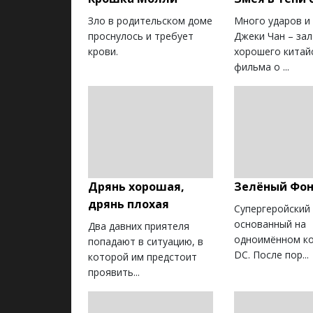
Зло в родительском доме
Много ударов и
проснулось и требует
Джеки Чан – зал
крови.
хорошего китай
фильма о ...
Дрянь хорошая,
Зелёный Фо
дрянь плохая
Супергеройский
основанный на
Два давних приятеля
одноимённом к
попадают в ситуацию, в
DC. После пор...
которой им предстоит
проявить...