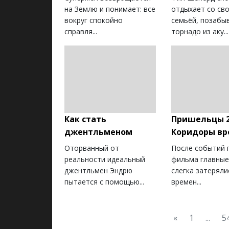
на Землю и понимает: все
отдыхает со св
вокруг спокойно
семьёй, позабы
справля...
торнадо из аку...
Как стать
Пришельцы 2
джентльменом
Коридоры вр
Оторванный от
После событий 
реальности идеальный
фильма главные
джентльмен Эндрю
слегка затеряли
пытается с помощью...
времен...
«
1
...
5