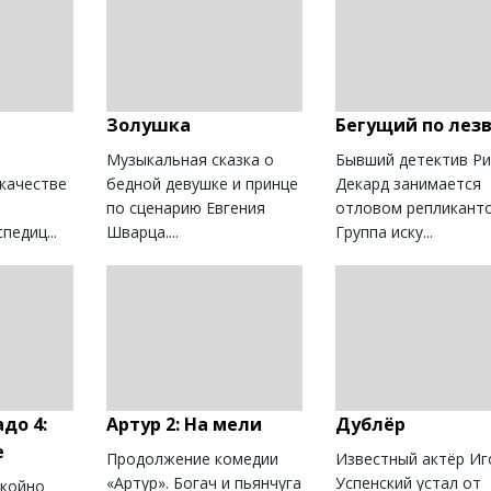
Золушка
Бегущий по лез
Музыкальная сказка о
Бывший детектив Ри
 качестве
бедной девушке и принце
Декард занимается
по сценарию Евгения
отловом репликанто
педиц...
Шварца....
Группа иску...
до 4:
Артур 2: На мели
Дублёр
е
Продолжение комедии
Известный актёр Иг
«Артур». Богач и пьянчуга
Успенский устал от
окойно