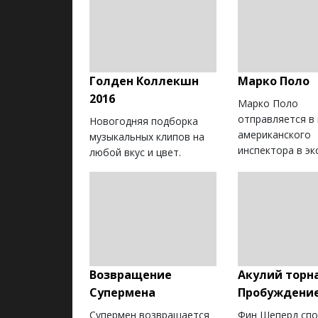
Голден Коллекшн
Марко Поло
2016
Марко Поло
отправляется в
Новогодняя подборка
американского
музыкальных клипов на
инспектора в экс
любой вкус и цвет.
Возвращение
Акулий торна
Супермена
Пробуждени
Супермен возвращается
Фин Шеперд сп