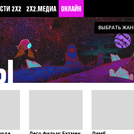
СТИ 2Х2
2Х2.МЕДИА
ОНЛАЙН
ВЫБРАТЬ ЖАН
Ы
орла
Лего фильм: Бэтмен
Лимб