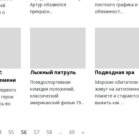
Артур обзавёлся
плотного графика и
оей
прекрасн...
обязанност...
в о
:
Лыжный патруль
Подводная эра
емени
Псевдоспортивная
Морские обитатели
комедия положений,
живут на затопленн
первого
классический
планете и стараютс
 герои
американский фильм 19...
выжить как ...
сь во
4
55
56
57
58
...
69
»