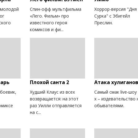
 молодой
Cпин-офф мультфильма
Хоррор-версия "Дня
ог
«Лего. Фильм» про
Сурка" с Эбигейл
ского
известного героя
Преслин.
комиксов и фи...
нарь
Плохой санта 2
Атака хулигано
 боевик,
Худший Клаус из всех
Самый смак live-шоу
возвращается: на этот
х – издевательство 
омиксе
раз Уилли отправляется
обывателями.
на с...