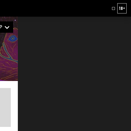
18+
Р