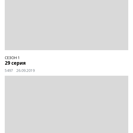
Гоку — истинный воин. Персонаж хочет
максимально много тренироваться, чтобы быть в
форме на случай угрозы извне. Естественно, первые
серии в аниме-мире все спокойно, но что будет
дальше? А это вы можете узнать бесплатно и, что
самое главное, прямо сейчас — достаточно просто
включить эпизод. Тем более, вы уже на странице
аниме «Драгон болл Супер».
СЕЗОН 1
29 серия
5497
26.09.2019