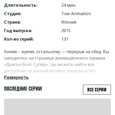
Длительность:
24 мин.
Студия:
Toei Animation
Страна:
Япония
Год выпуска:
2015
Кол-во серий:
131
Аниме – время, остальному — перерыв на обед. Вы
находитесь на странице анимационного сериала
«Драгон болл Супер», где можете найти все
доступные на данный момент эпизоды в HD-
качестве. 2х2 заботится о своем контенте, потому
Развернуть
мы транслируем аниме «Драгон болл Супер». В
ПОСЛЕДНИЕ СЕРИИ
ВСЕ СЕРИИ
сериале Зет Воины стирают память людям о враге
из прошлого Маджине Буу и живут спокойной
среднестатистической жизнью. Один из героев Чи-
чи заставляет своего друга Гоку искать работу, но