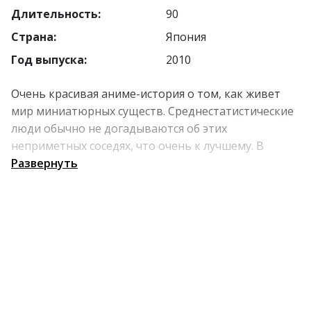
Длительность:
90
Страна:
Япония
Год выпуска:
2010
Очень красивая аниме-история о том, как живет
мир миниатюрных существ. Среднестатистические
люди обычно не догадываются об этих
неприметных соседях, что очень к лучшему. В
Стране лилипутов существует закон: никогда не
Развернуть
рассказывать большим жителям о своем
существовании. Но Ариэтти нарушает это правило:
ее находит подросток Шо. А вот чем все обернется,
смотрите сами. Тем более, в числе сценаристов —
прекрасный Хаяо Миядзаки.