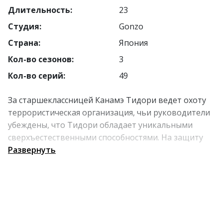
Длительность:
23
Студия:
Gonzo
Страна:
Япония
Кол-во сезонов:
3
Кол-во серий:
49
За старшеклассницей Канамэ Тидори ведет охоту
террористическая организация, чьи руководители
убеждены, что Тидори обладает уникальными
сверхъестественными способностями. На защиту
школьницы встает секретная военизированная
Развернуть
организация МИФРИЛ и ее агент Сосукэ Сагара.
Сможет ли он защищать Тидори так, чтобы та не
узнала всю правду - или доведет ее до белого
каления, притворяясь помешанным на войне
одноклассником?