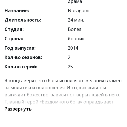
драма
Название:
Noragami
Длительность:
24 мин.
Студия:
Bones
Страна:
Япония
Год выпуска:
2014
Кол-во сезонов:
2
Кол-во серий:
25
Японцы верят, что боги исполняют желания взамен
за молитвы и подношения. И то, как живет и
выглядит божество, зависит от веры людей в него.
Главный герой «Бездомного бога» оправдывает
название аниме - покровитель погибели из-за
Развернуть
перемен в Японии лишился своего храма и оказался
почти забыт. Однажды девушка Хиери спасает его