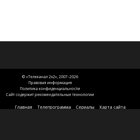
от столкновения с автобусом, приняв за человека.
Но для девушки это заканчивается печально - она
оказывается заперта между нашим и загробным
мирами. Теперь Ято должен помочь ей снова стать
нормальным человеком, а заодно и вновь ощутить
себя богом, способным исполнять желания.
© «
Телеканал 2x2
», 2007–2026
Правовая информация
Политика конфиденциальности
Сайт содержит рекомендательные технологии
Главная
Телепрограмма
Сериалы
Карта сайта
Новости 2х2
2х2.медиа
Эфир
О нас
Контакты
Зоны вещания