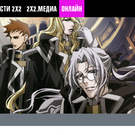
СТИ 2Х2
2Х2.МЕДИА
ОНЛАЙН