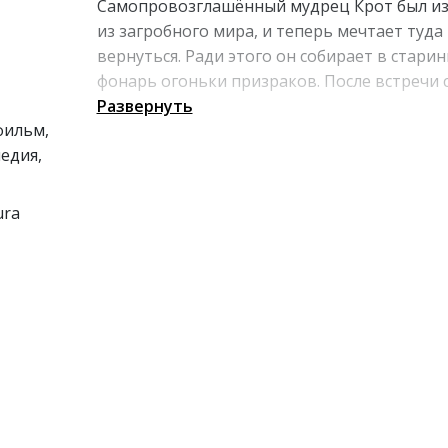
Самопровозглашённый мудрец Крот был из
из загробного мира, и теперь мечтает туда
вернуться. Ради этого он собирает в стари
фонарь огоньки призраков. После встречи 
героем люди начинают видеть странные в
Развернуть
фильм,
и ощущать связь с магическим миром.
едия,
Эксцентричный отшельник становится
проводником между реальностью и
потусторонним.
ura