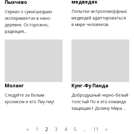
медведях
Пыхчево
Попытки антропоморфных
Сериал о сумасшедших
медведей адаптироваться
экспериментах в нано-
в мире человеков.
деревне. Осторожно,
радиация...
Моланг
Кунг-Фу Панда
Следуйте за белым
Добродушный черно-белый
кроликом и его Пиу-пиу!
толстый По и его команда
защищают Долину Мира ...
«
1
2
3
4
5
...
11
»