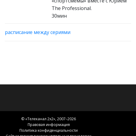
«‎спортсмемы» вместе с ‎Юрием
The Professional.
30мин
расписание между сериями
© «
Телеканал 2x2
», 2007–2026
Правовая информация
Политика конфиденциальности