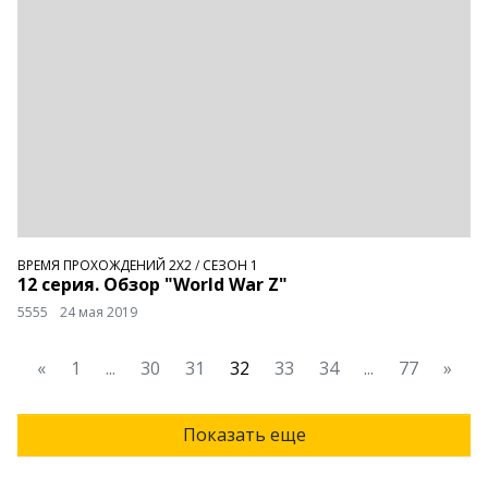
ВРЕМЯ ПРОХОЖДЕНИЙ 2Х2
/
СЕЗОН 1
12 серия. Обзор "World War Z"
5555
24 мая 2019
«
1
...
30
31
32
33
34
...
77
»
Показать еще