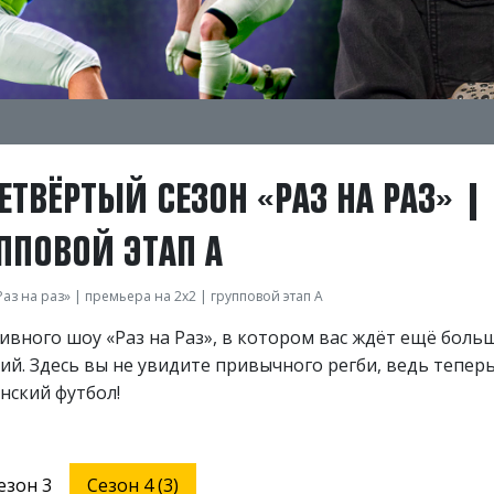
 ЧЕТВЁРТЫЙ СЕЗОН «РАЗ НА РАЗ» |
УППОВОЙ ЭТАП А
аз на раз» | премьера на 2х2 | групповой этап А
тивного шоу «Раз на Раз», в котором вас ждёт ещё боль
ий. Здесь вы не увидите привычного регби, ведь тепер
нский футбол!
езон 3
Сезон 4 (3)