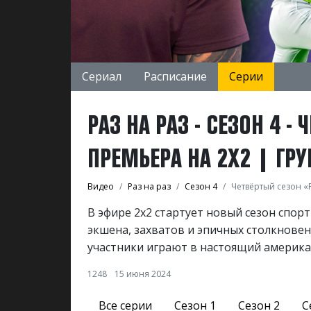
Сериал
Расписание
Серии
РАЗ НА РАЗ - СЕЗОН 4 -
ПРЕМЬЕРА НА 2Х2 | ГР
Видео
Раз на раз
Сезон 4
Четвёртый сезон «Р
В эфире 2х2 стартует новый сезон спор
экшена, захватов и эпичных столкновен
участники играют в настоящий америка
1248
15 июня 2024
Все серии
Сезон 1
Сезон 2
С