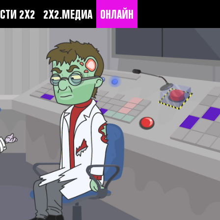
СТИ 2Х2
2Х2.МЕДИА
ОНЛАЙН