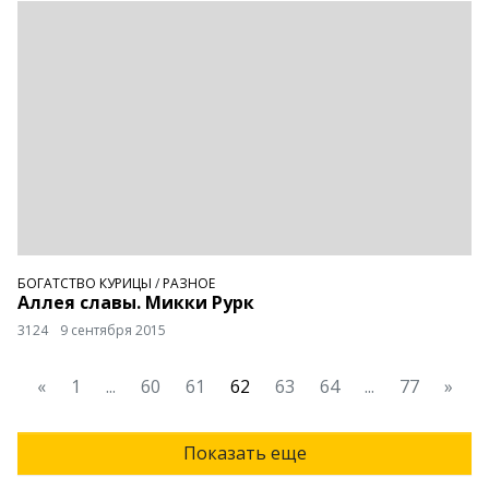
БОГАТСТВО КУРИЦЫ
/
РАЗНОЕ
Аллея славы. Микки Рурк
3124
9 сентября 2015
«
1
...
60
61
62
63
64
...
77
»
Показать еще