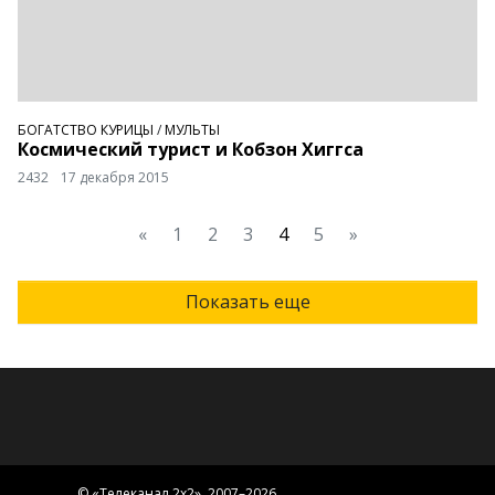
БОГАТСТВО КУРИЦЫ
/
МУЛЬТЫ
Космический турист и Кобзон Хиггса
2432
17 декабря 2015
«
1
2
3
4
5
»
Показать еще
© «
Телеканал 2x2
», 2007–2026