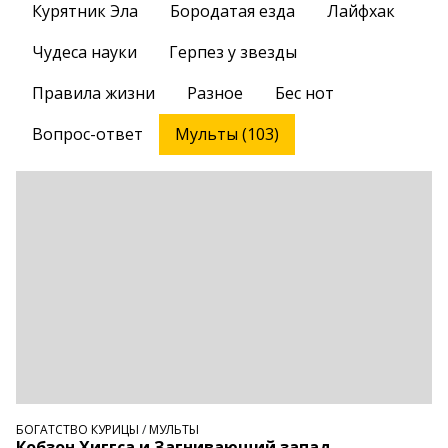
Курятник Эла
Бородатая езда
Лайфхак
Чудеса науки
Герпез у звезды
Правила жизни
Разное
Бес нот
Вопрос-ответ
Мульты (103)
БОГАТСТВО КУРИЦЫ
/
МУЛЬТЫ
Кобзон Хиггса и Загнивающий запад